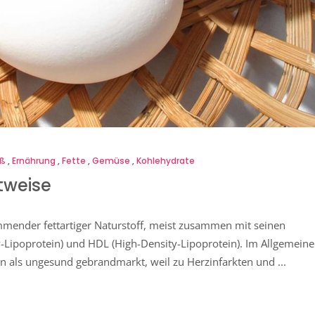
iß
,
Ernährung
,
Fette
,
Gemüse
,
Kohlehydrate
tweise
ommender fettartiger Naturstoff, meist zusammen mit seinen
-Lipoprotein) und HDL (High-Density-Lipoprotein). Im Allgemein
elen als ungesund gebrandmarkt, weil zu Herzinfarkten und