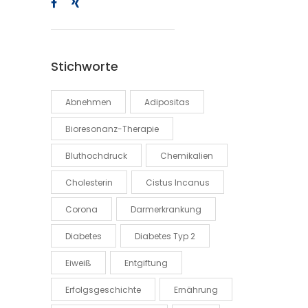
Stichworte
Abnehmen
Adipositas
Bioresonanz-Therapie
Bluthochdruck
Chemikalien
Cholesterin
Cistus Incanus
Corona
Darmerkrankung
Diabetes
Diabetes Typ 2
Eiweiß
Entgiftung
Erfolgsgeschichte
Ernährung