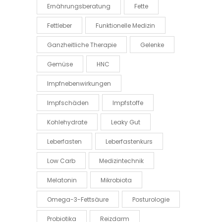
Ernährungsberatung
Fette
Fettleber
Funktionelle Medizin
Ganzheitliche Therapie
Gelenke
Gemüse
HNC
Impfnebenwirkungen
Impfschäden
Impfstoffe
Kohlehydrate
Leaky Gut
Leberfasten
Leberfastenkurs
Low Carb
Medizintechnik
Melatonin
Mikrobiota
Omega-3-Fettsäure
Posturologie
Probiotika
Reizdarm