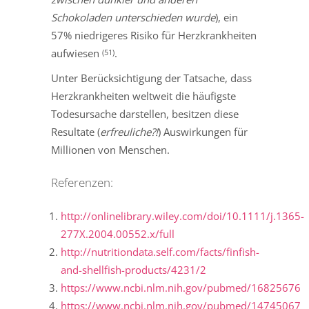
Schokoladen unterschieden wurde
), ein
57% niedrigeres Risiko für Herzkrankheiten
aufwiesen
.
(51)
Unter Berücksichtigung der Tatsache, dass
Herzkrankheiten weltweit die häufigste
Todesursache darstellen, besitzen diese
Resultate (
erfreuliche?!
) Auswirkungen für
Millionen von Menschen.
Referenzen:
http://onlinelibrary.wiley.com/doi/10.1111/j.1365-
277X.2004.00552.x/full
http://nutritiondata.self.com/facts/finfish-
and-shellfish-products/4231/2
https://www.ncbi.nlm.nih.gov/pubmed/16825676
https://www.ncbi.nlm.nih.gov/pubmed/14745067