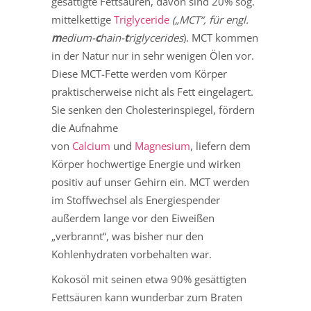
gesättigte Fettsäuren, davon sind 20% sog.
mittelkettige
Triglyceride
(„MCT“, für engl.
m
edium-
c
hain-
t
riglycerides
). MCT kommen
in der Natur nur in sehr wenigen Ölen vor.
Diese MCT-Fette werden vom Körper
praktischerweise nicht als Fett eingelagert.
Sie senken den Cholesterinspiegel, fördern
die Aufnahme
von
Calcium
und
Magnesium
, liefern dem
Körper hochwertige Energie und wirken
positiv auf unser Gehirn ein. MCT werden
im Stoffwechsel als Energiespender
außerdem lange vor den Eiweißen
„verbrannt“, was bisher nur den
Kohlenhydraten vorbehalten war.
Kokosöl mit seinen etwa 90% gesättigten
Fettsäuren kann wunderbar zum Braten