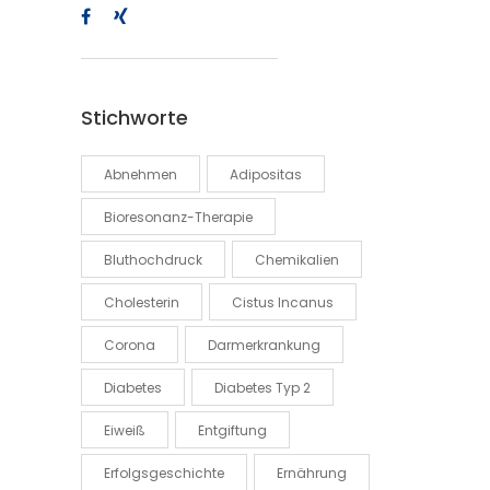
Stichworte
Abnehmen
Adipositas
Bioresonanz-Therapie
Bluthochdruck
Chemikalien
Cholesterin
Cistus Incanus
Corona
Darmerkrankung
Diabetes
Diabetes Typ 2
Eiweiß
Entgiftung
Erfolgsgeschichte
Ernährung