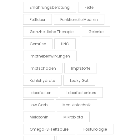
Ernährungsberatung
Fette
Fettleber
Funktionelle Medizin
Ganzheitliche Therapie
Gelenke
Gemüse
HNC
Impfnebenwirkungen
Impfschäden
Impfstoffe
Kohlehydrate
Leaky Gut
Leberfasten
Leberfastenkurs
Low Carb
Medizintechnik
Melatonin
Mikrobiota
Omega-3-Fettsäure
Posturologie