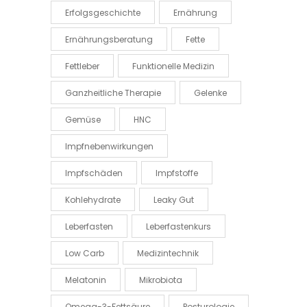
Erfolgsgeschichte
Ernährung
Ernährungsberatung
Fette
Fettleber
Funktionelle Medizin
Ganzheitliche Therapie
Gelenke
Gemüse
HNC
Impfnebenwirkungen
Impfschäden
Impfstoffe
Kohlehydrate
Leaky Gut
Leberfasten
Leberfastenkurs
Low Carb
Medizintechnik
Melatonin
Mikrobiota
Omega-3-Fettsäure
Posturologie