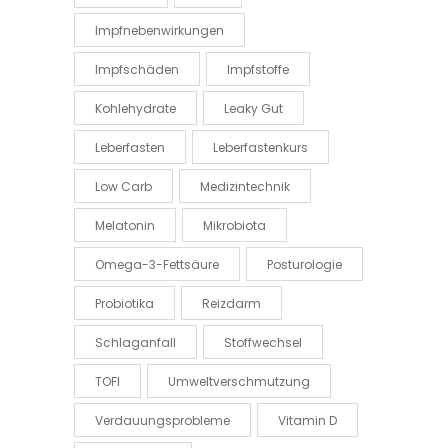
Impfnebenwirkungen
Impfschäden
Impfstoffe
Kohlehydrate
Leaky Gut
Leberfasten
Leberfastenkurs
Low Carb
Medizintechnik
Melatonin
Mikrobiota
Omega-3-Fettsäure
Posturologie
Probiotika
Reizdarm
Schlaganfall
Stoffwechsel
TOFI
Umweltverschmutzung
Verdauungsprobleme
Vitamin D