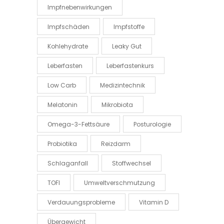
Impfnebenwirkungen
Impfschäden
Impfstoffe
Kohlehydrate
Leaky Gut
Leberfasten
Leberfastenkurs
Low Carb
Medizintechnik
Melatonin
Mikrobiota
Omega-3-Fettsäure
Posturologie
Probiotika
Reizdarm
Schlaganfall
Stoffwechsel
TOFI
Umweltverschmutzung
Verdauungsprobleme
Vitamin D
Übergewicht